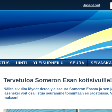
Jäsensivut
STUS
UINTI
YLEISURHEILU
SEURA
SEIVÄSKA
Tervetuloa Someron Esan kotisivuille!
Näiltä sivuilta löydät tietoa yleisseura Someron Esasta ja sen j
jäseneksi voit osallistua seuramme toimintaan eri jaostoissa. Vali
mukaan!