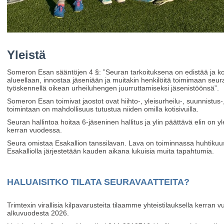
Yleistä
Someron Esan sääntöjen 4 §: ”Seuran tarkoituksena on edistää ja koh
alueellaan, innostaa jäseniään ja muitakin henkilöitä toimimaan se
työskennellä oikean urheiluhengen juurruttamiseksi jäsenistöönsä”.
Someron Esan toimivat jaostot ovat hiihto-, yleisurheilu-, suunnistus-, 
toimintaan on mahdollisuus tutustua niiden omilla kotisivuilla.
Seuran hallintoa hoitaa 6-jäseninen hallitus ja ylin päättävä elin on
kerran vuodessa.
Seura omistaa Esakallion tanssilavan. Lava on toiminnassa huhtikuust
Esakalliolla järjestetään kauden aikana lukuisia muita tapahtumia.
HALUAISITKO TILATA SEURAVAATTEITA?
Trimtexin virallisia kilpavarusteita tilaamme yhteistilauksella kerran
alkuvuodesta 2026.