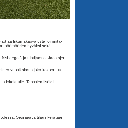
ottaa liikuntakasvatusta toiminta-
uran päämäärien hyväksi sekä
frisbeegolf- ja uintijaosto. Jaostojen
 yleinen vuosikokous joka kokoontuu
a lokakuulle. Tanssien lisäksi
 vuodessa. Seuraaava tilaus kerätään