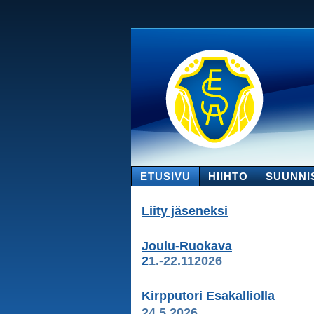
ETUSIVU
HIIHTO
SUUNNI
Liity jäseneksi
Joulu-Ruokava
2
1.-22.112026
Kirpputori Esakalliolla
24.5.2026