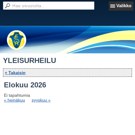
Valikko
YLEISURHEILU
« Takaisin
Elokuu 2026
Ei tapahtumia
« heinäkuu
syyskuu »