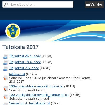
Valikko
Tuloksia 2017
Tiejuoksut 25.4..docx
(14 kB)
Tiejuoksut 18.4..docx
(13 kB)
Tiejuoksut 2.5..docx
(14 kB)
tulokset.txt
(67 kB)
Someron Esan 100-v. juhlakisat Someron urheilukenttä
23.6.2017
100-vuotisjuhlakarnevaalit_torstai.txt
(18 kB)
Seiväskarnevaalit torstai
100-vuotisjuhlakarnevaalit_sunnuntai.txt
(15 kB)
Seiväskarnevaalit sunnutai
Seuracup_4_heinäkuuta.txt
(16 kB)