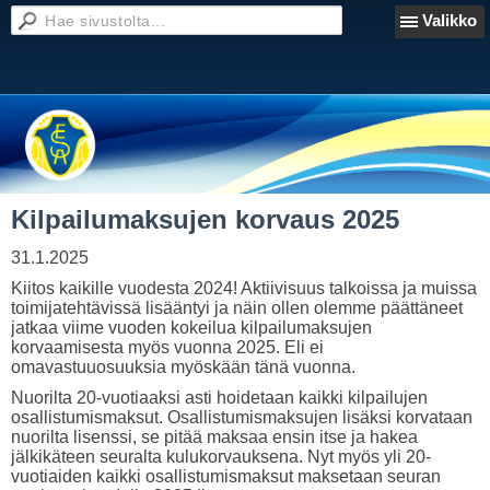
Valikko
Kilpailumaksujen korvaus 2025
31.1.2025
Kiitos kaikille vuodesta 2024! Aktiivisuus talkoissa ja muissa
toimijatehtävissä lisääntyi ja näin ollen olemme päättäneet
jatkaa viime vuoden kokeilua kilpailumaksujen
korvaamisesta myös vuonna 2025. Eli ei
omavastuuosuuksia myöskään tänä vuonna.
Nuorilta 20-vuotiaaksi asti hoidetaan kaikki kilpailujen
osallistumismaksut. Osallistumismaksujen lisäksi korvataan
nuorilta lisenssi, se pitää maksaa ensin itse ja hakea
jälkikäteen seuralta kulukorvauksena. Nyt myös yli 20-
vuotiaiden kaikki osallistumismaksut maksetaan seuran