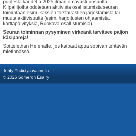
puolesta kaudella 2025 ilman omavastuuosuutta.
Kilpailijoilta odotetaan aktiivista osallistumista seuran
toimintaan esim. kaksien torstairastien järjestämistä tai
muuta aktiivisuutta (esim. harjoitusten ohjaamista,
karttapäivityksiä, Ruokava-osallistumisia).
Seuran toiminnan pysyminen virkeänä tarvitsee paljon
käsipareja!
Soittelethan Helenalle, jos kaipaat apua sopivan tehtävän
mietinnässä.
Tehty Yhdistysavaimella
©
2026 Someron Esa ry