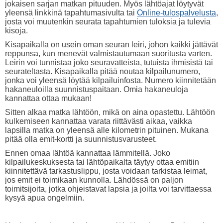
jokaisen sarjan matkan pituuden. Myös lähtöajat löytyvät
yleensä linkkinä tapahtumasivulta tai
Online-tulospalvelusta
,
josta voi muutenkin seurata tapahtumien tuloksia ja tulevia
kisoja.
Kisapaikalla on usein oman seuran leiri, johon kaikki jättävät
reppunsa, kun menevät valmistautumaan suoritusta varten.
Leirin voi tunnistaa joko seuravatteista, tutuista ihmisistä tai
seurateltasta. Kisapaikalla pitää noutaa kilpailunumero,
jonka voi yleensä löytää kilpailuinfosta. Numero kiinnitetään
hakaneuloilla suunnistuspaitaan. Omia hakaneuloja
kannattaa ottaa mukaan!
Sitten alkaa matka lähtöön, mikä on aina opastettu. Lähtöön
kulkemiseen kannattaa varata riittävästi aikaa, vaikka
lapsilla matka on yleensä alle kilometrin pituinen. Mukana
pitää olla emit-kortti ja suunnistusvarusteet.
Ennen omaa lähtöä kannattaa lämmitellä. Joko
kilpailukeskuksesta tai lähtöpaikalta täytyy ottaa emitiin
kiinnitettävä tarkastuslippu, josta voidaan tarkistaa leimat,
jos emit ei toimikaan kunnolla. Lähdössä on paljon
toimitsijoita, jotka ohjeistavat lapsia ja joilta voi tarvittaessa
kysyä apua ongelmiin.