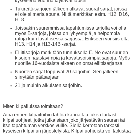
kyseisenä vuonna täyttävät lapset.
Tukireitti-sarjojen jälkeen alkavat suorat sarjat, joissa
ei ole siimaria apuna. Niitä merkitään esim. H12, D16,
H18.
Joissakin suuremmissa tapahtumissa tarjolla voi olla
myös B-sarjoja, joissa on lyhyempiä ja helpompia
ratoja kuin tavallisessa sarjassa. Erikseen voi siis olla
H13, H14 ja H13-14B -sarjat.
Eliittisarjoja merkitään tunnuksella E. Ne ovat suurien
kisojen haastavimpia ja kovatasoisimpia sarjoja. Myös
nuorille 16-vuotiaista alkaen on omat eliittisarjansa.
Nuorten sarjat loppuvat 20-sarjoihin. Sen jälkeen
siirrytään pääsarjaan
21 ja muihin aikuisten sarjoihin.
Miten kilpailuissa toimitaan?
Aina ennen kilpailuihin lähtöä kannattaa lukea tarkasti
kilpailuohjeet, jotka julkaistaan joko järjestävän seuran tai
itse tapahtuman verkkosivuille. Siellä kerrotaan tarkasti
kyseisen kilpailun järjestelyistä. Kilpailuohjeista voi tarkistaa