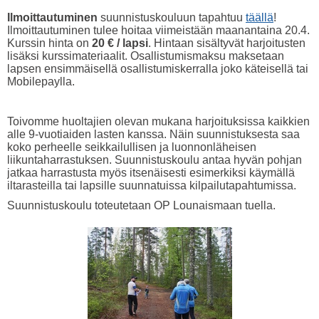
Ilmoittautuminen
suunnistuskouluun tapahtuu
täällä
!
Ilmoittautuminen tulee hoitaa viimeistään maanantaina 20.4.
Kurssin hinta on
20 € / lapsi
. Hintaan sisältyvät harjoitusten
lisäksi kurssimateriaalit. Osallistumismaksu maksetaan
lapsen ensimmäisellä osallistumiskerralla joko käteisellä tai
Mobilepaylla.
Toivomme huoltajien olevan mukana harjoituksissa kaikkien
alle 9-vuotiaiden lasten kanssa. Näin suunnistuksesta saa
koko perheelle seikkailullisen ja luonnonläheisen
liikuntaharrastuksen. Suunnistuskoulu antaa hyvän pohjan
jatkaa harrastusta myös itsenäisesti esimerkiksi käymällä
iltarasteilla tai lapsille suunnatuissa kilpailutapahtumissa.
Suunnistuskoulu toteutetaan OP Lounaismaan tuella.