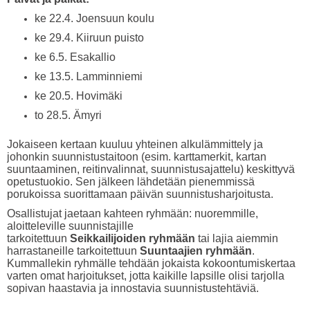
ke 22.4. Joensuun koulu
ke 29.4. Kiiruun puisto
ke 6.5. Esakallio
ke 13.5. Lamminniemi
ke 20.5. Hovimäki
to 28.5. Ämyri
Jokaiseen kertaan kuuluu yhteinen alkulämmittely ja
johonkin suunnistustaitoon (esim. karttamerkit, kartan
suuntaaminen, reitinvalinnat, suunnistusajattelu) keskittyvä
opetustuokio. Sen jälkeen lähdetään pienemmissä
porukoissa suorittamaan päivän suunnistusharjoitusta.
Osallistujat jaetaan kahteen ryhmään: nuoremmille,
aloitteleville suunnistajille
tarkoitettuun
Seikkailijoiden ryhmään
tai lajia aiemmin
harrastaneille tarkoitettuun
Suuntaajien ryhmään
.
Kummallekin ryhmälle tehdään jokaista kokoontumiskertaa
varten omat harjoitukset, jotta kaikille lapsille olisi tarjolla
sopivan haastavia ja innostavia suunnistustehtäviä.