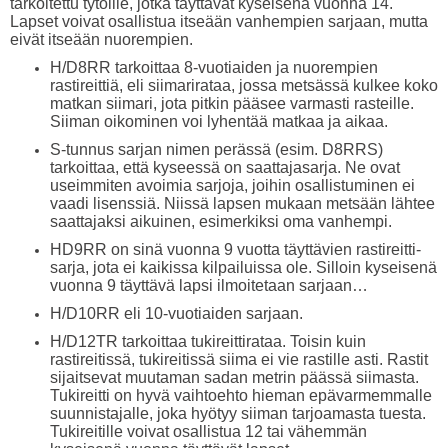
tarkoitettu tytöille, jotka täyttävät kyseisenä vuonna 14.
Lapset voivat osallistua itseään vanhempien sarjaan, mutta
eivät itseään nuorempien.
H/D8RR tarkoittaa 8-vuotiaiden ja nuorempien
rastireittiä, eli siimarirataa, jossa metsässä kulkee koko
matkan siimari, jota pitkin pääsee varmasti rasteille.
Siiman oikominen voi lyhentää matkaa ja aikaa.
S-tunnus sarjan nimen perässä (esim. D8RRS)
tarkoittaa, että kyseessä on saattajasarja. Ne ovat
useimmiten avoimia sarjoja, joihin osallistuminen ei
vaadi lisenssiä. Niissä lapsen mukaan metsään lähtee
saattajaksi aikuinen, esimerkiksi oma vanhempi.
HD9RR on sinä vuonna 9 vuotta täyttävien rastireitti-
sarja, jota ei kaikissa kilpailuissa ole. Silloin kyseisenä
vuonna 9 täyttävä lapsi ilmoitetaan sarjaan…
H/D10RR eli 10-vuotiaiden sarjaan.
H/D12TR tarkoittaa tukireittirataa. Toisin kuin
rastireitissä, tukireitissä siima ei vie rastille asti. Rastit
sijaitsevat muutaman sadan metrin päässä siimasta.
Tukireitti on hyvä vaihtoehto hieman epävarmemmalle
suunnistajalle, joka hyötyy siiman tarjoamasta tuesta.
Tukireitille voivat osallistua 12 tai vähemmän