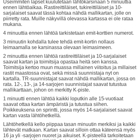
Useimmiten lapset kuulutetaan lähtökarsinaan 5 minuuttia
ennen lähtöaikaa. Rastireittiläiset, tukireittiläiset ja 10-
sarjalaiset saavat tässä kohtaa nähdä mallikartan, jolle on
piirretty rata. Muille näkyvillä olevassa kartassa ei ole rataa
mukana.
4 minuuttia ennen lähtöä tarkistetaan emit-korttien numerot.
3 minuutin kohdalla tulee tehdä emit-kortin nollaus
leimaamalla se karsinassa olevaan leimasimeen.
2 minuuttia ennen lähtöä rastireittiläiset ja 10-sarjalaiset
saavat kartan ja toimitsija opastaa heitä sen kanssa.
Toimitsija kertoo muun muassa millainen viitoitus ja millaiset
rastit maastossa ovat, sekä missä suunnistaja nyt on
kartalla. TR-suunnistajat saavat nähdä mallikartan, jossa on
rata. 12-, 13-, ja 14-sarjojen suunnistajat saavat tutustua
mallikarttaan, johon on merkitty K-piste.
1 minuutti ennen lähtöä kaikki loputkin alle 15-vuotiaat
saavat ottaa kartan ämpäristä ja tutustua siihen.
Poikkeuksena on sprintti, jossa myös 14-sarjalaiset saavat
kartan vasta lähtöhetkellä.
Lähtöhetkellä kello piippaa tasan minuutin merkiksi ja kaikki
lähtevät matkaan. Kartan saavat silloin ottaa käteensä myös
16 ja yli -sarjojen nuoret ja aikuiset. K-pisteellä tarkoitetaan