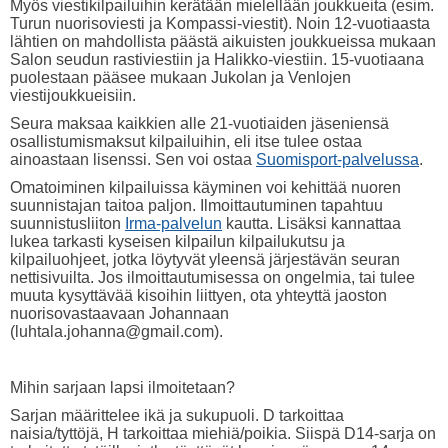
Myös viestikilpailuihin kerätään mielellään joukkueita (esim.
Turun nuorisoviesti ja Kompassi-viestit). Noin 12-vuotiaasta
lähtien on mahdollista päästä aikuisten joukkueissa mukaan
Salon seudun rastiviestiin ja Halikko-viestiin. 15-vuotiaana
puolestaan pääsee mukaan Jukolan ja Venlojen
viestijoukkueisiin.
Seura maksaa kaikkien alle 21-vuotiaiden jäseniensä
osallistumismaksut kilpailuihin, eli itse tulee ostaa
ainoastaan lisenssi. Sen voi ostaa
Suomisport-palvelussa
.
Omatoiminen kilpailuissa käyminen voi kehittää nuoren
suunnistajan taitoa paljon. Ilmoittautuminen tapahtuu
suunnistusliiton
Irma-palvelun
kautta. Lisäksi kannattaa
lukea tarkasti kyseisen kilpailun kilpailukutsu ja
kilpailuohjeet, jotka löytyvät yleensä järjestävän seuran
nettisivuilta. Jos ilmoittautumisessa on ongelmia, tai tulee
muuta kysyttävää kisoihin liittyen, ota yhteyttä jaoston
nuorisovastaavaan Johannaan
(luhtala.johanna@gmail.com).
Mihin sarjaan lapsi ilmoitetaan?
Sarjan määrittelee ikä ja sukupuoli. D tarkoittaa
naisia/tyttöjä, H tarkoittaa miehiä/poikia. Siispä D14-sarja on