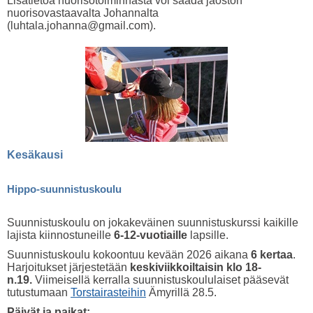
Lisätietoa nuorisotoiminnasta voi saada jaoston
nuorisovastaavalta Johannalta
(luhtala.johanna@gmail.com).
Kesäkausi
Hippo-suunnistuskoulu
Suunnistuskoulu on jokakeväinen suunnistuskurssi kaikille
lajista kiinnostuneille
6-12-vuotiaille
lapsille.
Suunnistuskoulu kokoontuu kevään 2026 aikana
6 kertaa
.
Harjoitukset järjestetään
keskiviikkoiltaisin klo 18-
n.19.
Viimeisellä kerralla suunnistuskoululaiset pääsevät
tutustumaan
Torstairasteihin
Ämyrillä 28.5.
Päivät ja paikat: